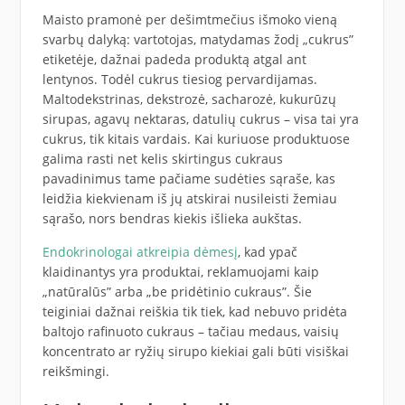
Maisto pramonė per dešimtmečius išmoko vieną
svarbų dalyką: vartotojas, matydamas žodį „cukrus”
etiketėje, dažnai padeda produktą atgal ant
lentynos. Todėl cukrus tiesiog pervardijamas.
Maltodekstrinas, dekstrozė, sacharozė, kukurūzų
sirupas, agavų nektaras, datulių cukrus – visa tai yra
cukrus, tik kitais vardais. Kai kuriuose produktuose
galima rasti net kelis skirtingus cukraus
pavadinimus tame pačiame sudėties sąraše, kas
leidžia kiekvienam iš jų atskirai nusileisti žemiau
sąrašo, nors bendras kiekis išlieka aukštas.
Endokrinologai atkreipia dėmesį
, kad ypač
klaidinantys yra produktai, reklamuojami kaip
„natūralūs” arba „be pridėtinio cukraus”. Šie
teiginiai dažnai reiškia tik tiek, kad nebuvo pridėta
baltojo rafinuoto cukraus – tačiau medaus, vaisių
koncentrato ar ryžių sirupo kiekiai gali būti visiškai
reikšmingi.