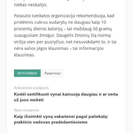
niekas neskaitys.
Pasaulio sveikatos organizacija rekomenduoja, kad
pridėtinis cukrus sudarytų ne daugiau kaip 10
procentų dienos kalorijų – tai maždaug 50 gramų
suaugusiam žmogui. Daugelis žmonių šią normą
viršija vien per pusryčius, net nesuvokdami to. Ir tai
nėra valios jėgos klausimas – tai informacijos
klausimas.
Patarimai
KATEGORIJOS
Ankstesnis straipsnis
Kodėl sertifikuoti vynai kainuoja daugiau ir ar verta
už juos mokėti
Kitas straipsnis
Kaip išsirinkti vyną vakarienei pagal patiekalą:
praktinis vadovas pradedantiesiems