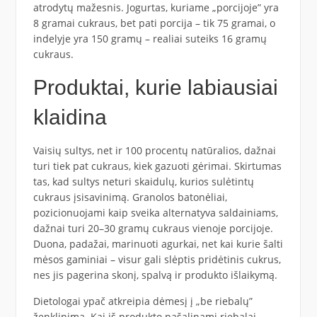
atrodytų mažesnis. Jogurtas, kuriame „porcijoje” yra
8 gramai cukraus, bet pati porcija – tik 75 gramai, o
indelyje yra 150 gramų – realiai suteiks 16 gramų
cukraus.
Produktai, kurie labiausiai
klaidina
Vaisių sultys, net ir 100 procentų natūralios, dažnai
turi tiek pat cukraus, kiek gazuoti gėrimai. Skirtumas
tas, kad sultys neturi skaidulų, kurios sulėtintų
cukraus įsisavinimą. Granolos batonėliai,
pozicionuojami kaip sveika alternatyva saldainiams,
dažnai turi 20–30 gramų cukraus vienoje porcijoje.
Duona, padažai, marinuoti agurkai, net kai kurie šalti
mėsos gaminiai – visur gali slėptis pridėtinis cukrus,
nes jis pagerina skonį, spalvą ir produkto išlaikymą.
Dietologai ypač atkreipia dėmesį į „be riebalų”
ženklinimą. Kai iš produkto pašalinami riebalai,