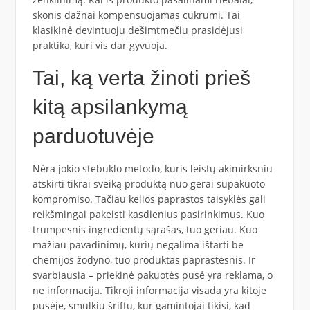
skonis dažnai kompensuojamas cukrumi. Tai
klasikinė devintuoju dešimtmečiu prasidėjusi
praktika, kuri vis dar gyvuoja.
Tai, ką verta žinoti prieš
kitą apsilankymą
parduotuvėje
Nėra jokio stebuklo metodo, kuris leistų akimirksniu
atskirti tikrai sveiką produktą nuo gerai supakuoto
kompromiso. Tačiau kelios paprastos taisyklės gali
reikšmingai pakeisti kasdienius pasirinkimus. Kuo
trumpesnis ingredientų sąrašas, tuo geriau. Kuo
mažiau pavadinimų, kurių negalima ištarti be
chemijos žodyno, tuo produktas paprastesnis. Ir
svarbiausia – priekinė pakuotės pusė yra reklama, o
ne informacija. Tikroji informacija visada yra kitoje
pusėje, smulkiu šriftu, kur gamintojai tikisi, kad