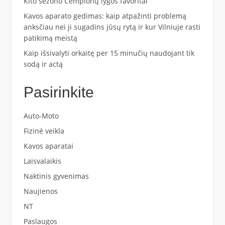
Kito sezono Čempionų lygos favoritai
Kavos aparato gedimas: kaip atpažinti problemą
anksčiau nei ji sugadins jūsų rytą ir kur Vilniuje rasti
patikimą meistą
Kaip išsivalyti orkaitę per 15 minučių naudojant tik
sodą ir actą
Pasirinkite
Auto-Moto
Fizinė veikla
Kavos aparatai
Laisvalaikis
Naktinis gyvenimas
Naujienos
NT
Paslaugos