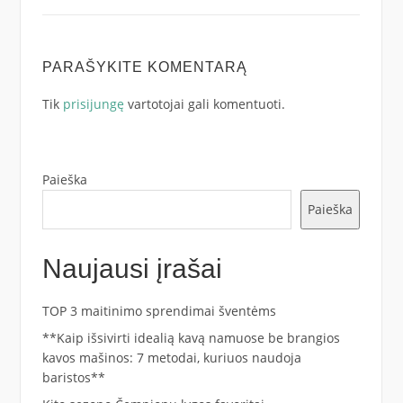
PARAŠYKITE KOMENTARĄ
Tik
prisijungę
vartotojai gali komentuoti.
Paieška
Paieška
Naujausi įrašai
TOP 3 maitinimo sprendimai šventėms
**Kaip išsivirti idealią kavą namuose be brangios
kavos mašinos: 7 metodai, kuriuos naudoja
baristos**