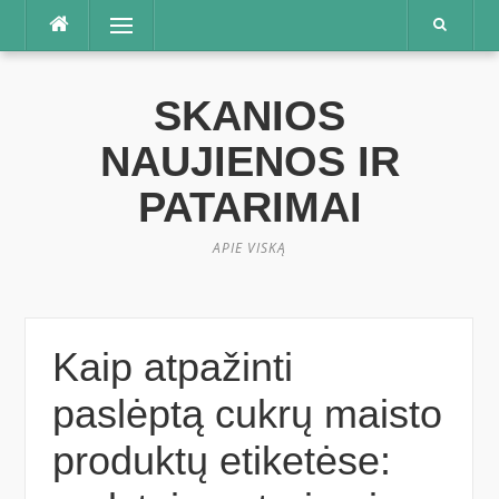
Praleisti
Meniu
SKANIOS
NAUJIENOS IR
PATARIMAI
APIE VISKĄ
Kaip atpažinti
paslėptą cukrų maisto
produktų etiketėse: