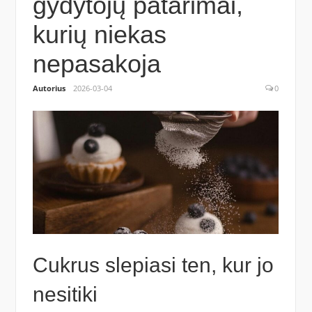
gydytojų patarimai,
kurių niekas
nepasakoja
Autorius
2026-03-04
0
Cukrus slepiasi ten, kur jo
nesitiki