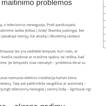
 maitinimo problemos
, o televizorius nereaguoja. Prieš panikuojant,
aitinimo laidas įkištas į lizdą? Skamba juokingai, bet
e
pasakoja istorijų, kai atvykę į iškvietimą rasdavo
ažniausiai ten yra nedidelė lemputė, kuri rodo, ar
 šviečia raudonai ar oranžine spalva, tai reiškia, kad
žime. Jei lemputės visai nematyti – problema tikrai su
iuose namuose elektros instaliacija kartais būna
ietaisų. Taip pat patikrinkite saugiklius ar automatą –
ungti televizorių tiesiogiai į sieninį lizdą – ilgintuvai irgi