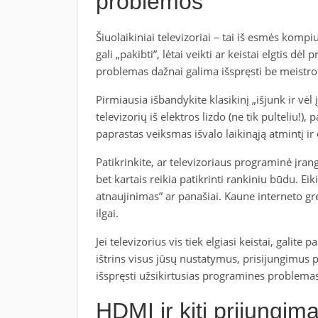
problemos
Šiuolaikiniai televizoriai – tai iš esmės kompiu
gali „pakibti”, lėtai veikti ar keistai elgtis d
problemas dažnai galima išspręsti be meistro
Pirmiausia išbandykite klasikinį „išjunk ir vėl 
televizorių iš elektros lizdo (ne tik pulteliu!),
paprastas veiksmas išvalo laikinąją atmintį ir
Patikrinkite, ar televizoriaus programinė įrang
bet kartais reikia patikrinti rankiniu būdu. Ei
atnaujinimas” ar panašiai. Kaune interneto gre
ilgai.
Jei televizorius vis tiek elgiasi keistai, gali
ištrins visus jūsų nustatymus, prisijungimus pr
išspręsti užsikirtusias programines problemas
HDMI ir kiti prijungi