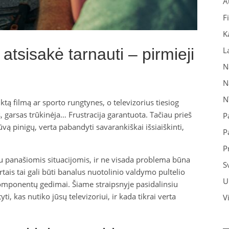
A
F
K
 atsisakė tarnauti – pirmieji
L
N
N
N
uktą filmą ar sporto rungtynes, o televizorius tiesiog
s, garsas trūkinėja… Frustracija garantuota. Tačiau prieš
P
vą pinigų, verta pabandyti savarankiškai išsiaiškinti,
P
P
 panašiomis situacijomis, ir ne visada problema būna
S
rtais tai gali būti banalus nuotolinio valdymo pultelio
U
komponentų gedimai. Šiame straipsnyje pasidalinsiu
ti, kas nutiko jūsų televizoriui, ir kada tikrai verta
V