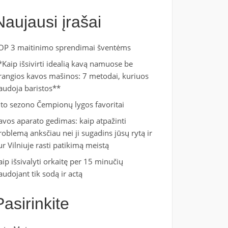
Naujausi įrašai
OP 3 maitinimo sprendimai šventėms
*Kaip išsivirti idealią kavą namuose be
rangios kavos mašinos: 7 metodai, kuriuos
audoja baristos**
ito sezono Čempionų lygos favoritai
avos aparato gedimas: kaip atpažinti
roblemą anksčiau nei ji sugadins jūsų rytą ir
ur Vilniuje rasti patikimą meistą
aip išsivalyti orkaitę per 15 minučių
audojant tik sodą ir actą
Pasirinkite