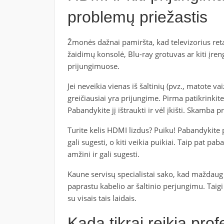
problemų priežastis
Žmonės dažnai pamiršta, kad televizorius retai
žaidimų konsolė, Blu-ray grotuvas ar kiti įreng
prijungimuose.
Jei neveikia vienas iš šaltinių (pvz., matote v
greičiausiai yra prijungime. Pirma patikrinkite
Pabandykite jį ištraukti ir vėl įkišti. Skamba pr
Turite kelis HDMI lizdus? Puiku! Pabandykite pri
gali sugesti, o kiti veikia puikiai. Taip pat pab
amžini ir gali sugesti.
Kaune servisų specialistai sako, kad maždaug 
paprastu kabelio ar šaltinio perjungimu. Taig
su visais tais laidais.
Kada tikrai reikia pro