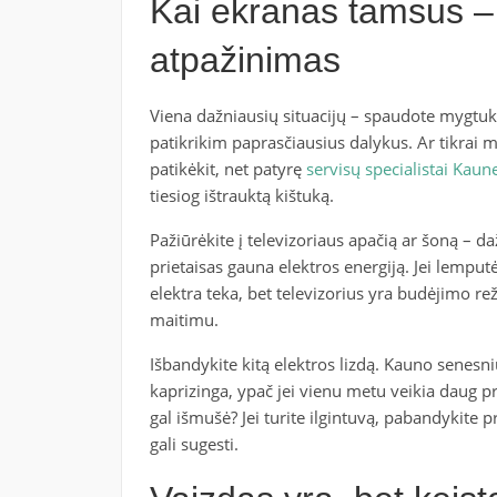
Kai ekranas tamsus –
atpažinimas
Viena dažniausių situacijų – spaudote mygtuką
patikrikim paprasčiausius dalykus. Ar tikrai m
patikėkit, net patyrę
servisų specialistai Kaun
tiesiog ištrauktą kištuką.
Pažiūrėkite į televizoriaus apačią ar šoną – d
prietaisas gauna elektros energiją. Jei lemputė
elektra teka, bet televizorius yra budėjimo re
maitimu.
Išbandykite kitą elektros lizdą. Kauno senesn
kaprizinga, ypač jei vienu metu veikia daug pr
gal išmušė? Jei turite ilgintuvą, pabandykite prij
gali sugesti.