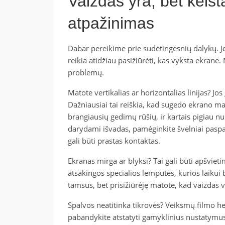
Vaizdas yra, bet keis
atpažinimas
Dabar pereikime prie sudėtingesnių dalykų. Jei 
reikia atidžiau pasižiūrėti, kas vyksta ekrane
problemų.
Matote vertikalias ar horizontalias linijas? Jos
Dažniausiai tai reiškia, kad sugedo ekrano mat
brangiausių gedimų rūšių, ir kartais pigiau nus
darydami išvadas, pamėginkite švelniai paspau
gali būti prastas kontaktas.
Ekranas mirga ar blyksi? Tai gali būti apšviet
atsakingos specialios lemputės, kurios laikui bė
tamsus, bet prisižiūrėję matote, kad vaizdas vi
Spalvos neatitinka tikrovės? Veiksmų filmo 
pabandykite atstatyti gamyklinius nustatymus