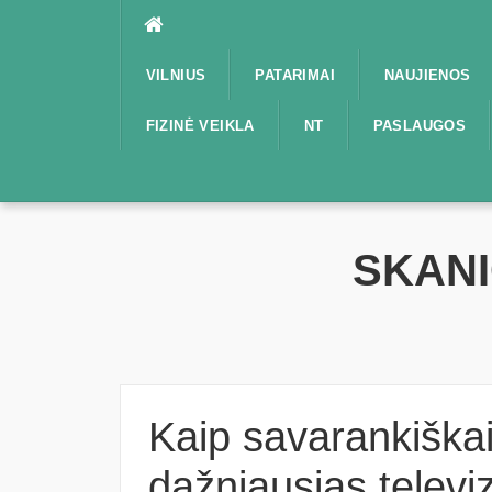
Praleisti
VILNIUS
PATARIMAI
NAUJIENOS
FIZINĖ VEIKLA
NT
PASLAUGOS
SKANI
Kaip savarankiškai
dažniausias telev