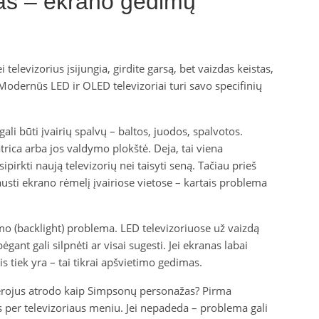
tas – ekrano gedimų
televizorius įsijungia, girdite garsą, bet vaizdas keistas,
. Modernūs LED ir OLED televizoriai turi savo specifinių
 gali būti įvairių spalvų – baltos, juodos, spalvotos.
rica arba jos valdymo plokštė. Deja, tai viena
ipirkti naują televizorių nei taisyti seną. Tačiau prieš
sti ekrano rėmelį įvairiose vietose – kartais problema
imo (backlight) problema. LED televizoriuose už vaizdą
gant gali silpnėti ar visai sugesti. Jei ekranas labai
s tiek yra – tai tikrai apšvietimo gedimas.
herojus atrodo kaip Simpsonų personažas? Pirma
 per televizoriaus meniu. Jei nepadeda – problema gali