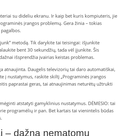
teriai su dideliu ekranu. Ir kaip bet kuris kompiuteris, jie
ėl programinės įrangos problemų. Gera žinia – tokias
 pagalbos.
įjunk” metodą. Tik darykite tai teisingai: išjunkite
 palaukite bent 30 sekundžių, tada vėl įjunkite. Šis
 dažnai išsprendžia įvairias keistas problemas.
a atnaujinta. Daugelis televizorių tai daro automatiškai,
kite į nustatymus, raskite skiltį „Programinės įrangos
itis paprastai geras, tai atnaujinimas neturėtų užtrukti
te pamėginti atstatyti gamyklinius nustatymus. DĖMESIO: tai
ie programėlių ir pan. Bet kartais tai vienintelis būdas
.
mai – dažna nematomų