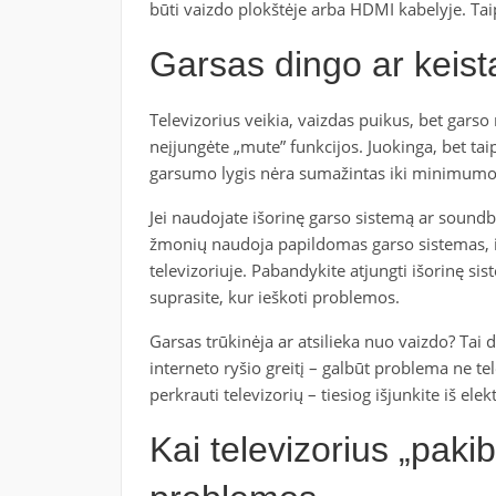
būti vaizdo plokštėje arba HDMI kabelyje. Taip
Garsas dingo ar keis
Televizorius veikia, vaizdas puikus, bet garso n
neįjungėte „mute” funkcijos. Juokinga, bet tai
garsumo lygis nėra sumažintas iki minimumo
Jei naudojate išorinę garso sistemą ar soundba
žmonių naudoja papildomas garso sistemas, i
televizoriuje. Pabandykite atjungti išorinę sis
suprasite, kur ieškoti problemos.
Garsas trūkinėja ar atsilieka nuo vaizdo? Tai d
interneto ryšio greitį – galbūt problema ne te
perkrauti televizorių – tiesiog išjunkite iš elek
Kai televizorius „pak