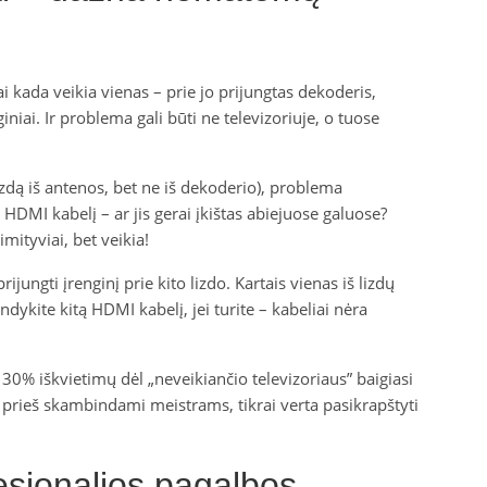
 kada veikia vienas – prie jo prijungtas dekoderis,
iniai. Ir problema gali būti ne televizoriuje, o tuose
aizdą iš antenos, bet ne iš dekoderio), problema
 HDMI kabelį – ar jis gerai įkištas abiejuose galuose?
imityviai, bet veikia!
jungti įrenginį prie kito lizdo. Kartais vienas iš lizdų
andykite kitą HDMI kabelį, jei turite – kabeliai nėra
30% iškvietimų dėl „neveikiančio televizoriaus” baigiasi
i prieš skambindami meistrams, tikrai verta pasikrapštyti
fesionalios pagalbos