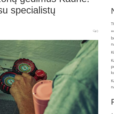
su specialistų
T
0
*
b
n
K
K
p
k
K
n