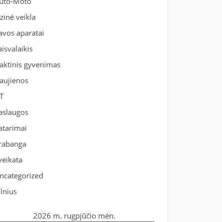
uto-Moto
izinė veikla
avos aparatai
aisvalaikis
aktinis gyvenimas
aujienos
T
aslaugos
atarimai
rabanga
veikata
ncategorized
ilnius
2026 m. rugpjūčio mėn.