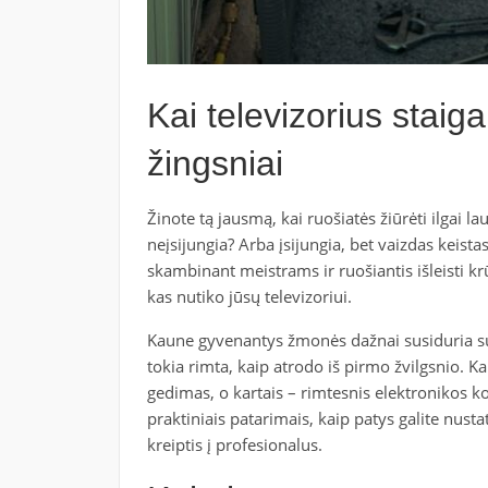
Kai televizorius staiga
žingsniai
Žinote tą jausmą, kai ruošiatės žiūrėti ilgai la
neįsijungia? Arba įsijungia, bet vaizdas keista
skambinant meistrams ir ruošiantis išleisti krū
kas nutiko jūsų televizoriui.
Kaune gyvenantys žmonės dažnai susiduria su
tokia rimta, kaip atrodo iš pirmo žvilgsnio. Ka
gedimas, o kartais – rimtesnis elektronikos 
praktiniais patarimais, kaip patys galite nustaty
kreiptis į profesionalus.