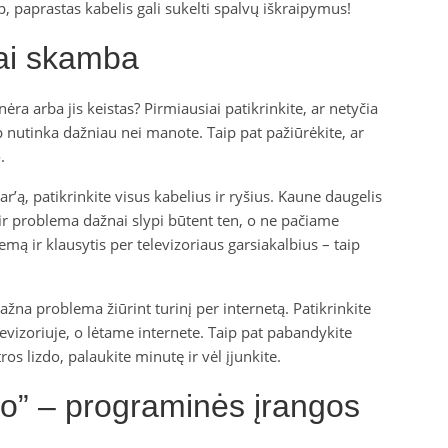
, paprastas kabelis gali sukelti spalvų iškraipymus!
tai skamba
ėra arba jis keistas? Pirmiausiai patikrinkite, ar netyčia
p nutinka dažniau nei manote. Taip pat pažiūrėkite, ar
.
r’ą, patikrinkite visus kabelius ir ryšius. Kaune daugelis
r problema dažnai slypi būtent ten, o ne pačiame
temą ir klausytis per televizoriaus garsiakalbius – taip
ažna problema žiūrint turinį per internetą. Patikrinkite
levizoriuje, o lėtame internete. Taip pat pabandykite
tros lizdo, palaukite minutę ir vėl įjunkite.
ibo” – programinės įrangos