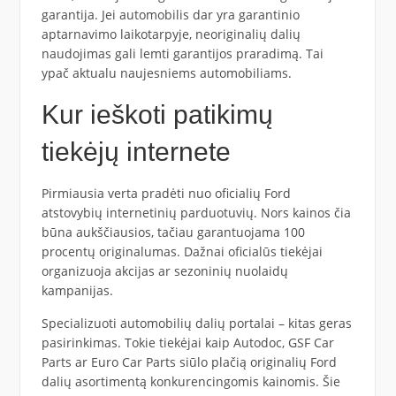
garantija. Jei automobilis dar yra garantinio
aptarnavimo laikotarpyje, neoriginalių dalių
naudojimas gali lemti garantijos praradimą. Tai
ypač aktualu naujesniems automobiliams.
Kur ieškoti patikimų
tiekėjų internete
Pirmiausia verta pradėti nuo oficialių Ford
atstovybių internetinių parduotuvių. Nors kainos čia
būna aukščiausios, tačiau garantuojama 100
procentų originalumas. Dažnai oficialūs tiekėjai
organizuoja akcijas ar sezoninių nuolaidų
kampanijas.
Specializuoti automobilių dalių portalai – kitas geras
pasirinkimas. Tokie tiekėjai kaip Autodoc, GSF Car
Parts ar Euro Car Parts siūlo plačią originalių Ford
dalių asortimentą konkurencingomis kainomis. Šie