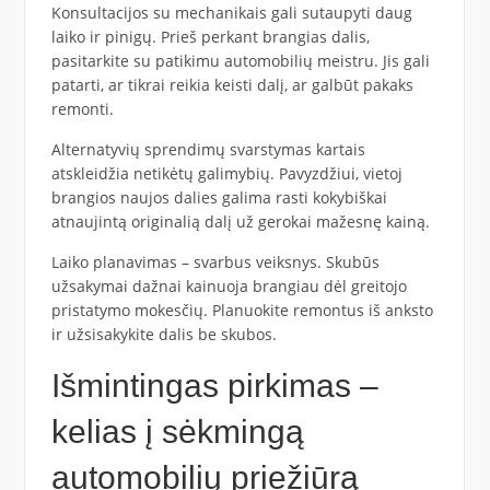
Konsultacijos su mechanikais gali sutaupyti daug
laiko ir pinigų. Prieš perkant brangias dalis,
pasitarkite su patikimu automobilių meistru. Jis gali
patarti, ar tikrai reikia keisti dalį, ar galbūt pakaks
remonti.
Alternatyvių sprendimų svarstymas kartais
atskleidžia netikėtų galimybių. Pavyzdžiui, vietoj
brangios naujos dalies galima rasti kokybiškai
atnaujintą originalią dalį už gerokai mažesnę kainą.
Laiko planavimas – svarbus veiksnys. Skubūs
užsakymai dažnai kainuoja brangiau dėl greitojo
pristatymo mokesčių. Planuokite remontus iš anksto
ir užsisakykite dalis be skubos.
Išmintingas pirkimas –
kelias į sėkmingą
automobilių priežiūrą