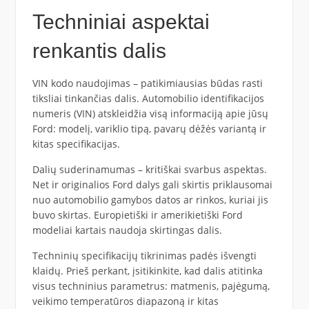
Techniniai aspektai
renkantis dalis
VIN kodo naudojimas – patikimiausias būdas rasti
tiksliai tinkančias dalis. Automobilio identifikacijos
numeris (VIN) atskleidžia visą informaciją apie jūsų
Ford: modelį, variklio tipą, pavarų dėžės variantą ir
kitas specifikacijas.
Dalių suderinamumas – kritiškai svarbus aspektas.
Net ir originalios Ford dalys gali skirtis priklausomai
nuo automobilio gamybos datos ar rinkos, kuriai jis
buvo skirtas. Europietiški ir amerikietiški Ford
modeliai kartais naudoja skirtingas dalis.
Techninių specifikacijų tikrinimas padės išvengti
klaidų. Prieš perkant, įsitikinkite, kad dalis atitinka
visus techninius parametrus: matmenis, pajėgumą,
veikimo temperatūros diapazoną ir kitas