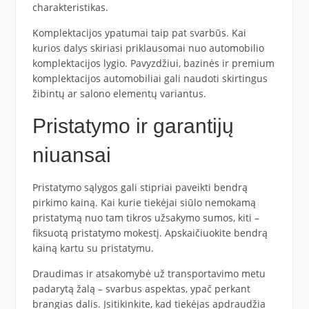
charakteristikas.
Komplektacijos ypatumai taip pat svarbūs. Kai
kurios dalys skiriasi priklausomai nuo automobilio
komplektacijos lygio. Pavyzdžiui, bazinės ir premium
komplektacijos automobiliai gali naudoti skirtingus
žibintų ar salono elementų variantus.
Pristatymo ir garantijų
niuansai
Pristatymo sąlygos gali stipriai paveikti bendrą
pirkimo kainą. Kai kurie tiekėjai siūlo nemokamą
pristatymą nuo tam tikros užsakymo sumos, kiti –
fiksuotą pristatymo mokestį. Apskaičiuokite bendrą
kainą kartu su pristatymu.
Draudimas ir atsakomybė už transportavimo metu
padarytą žalą – svarbus aspektas, ypač perkant
brangias dalis. Įsitikinkite, kad tiekėjas apdraudžia