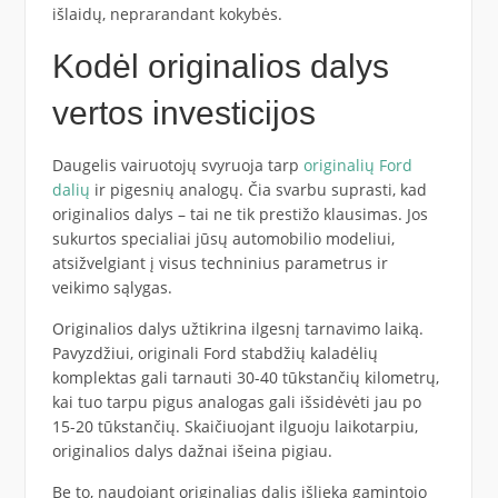
išlaidų, neprarandant kokybės.
Kodėl originalios dalys
vertos investicijos
Daugelis vairuotojų svyruoja tarp
originalių Ford
dalių
ir pigesnių analogų. Čia svarbu suprasti, kad
originalios dalys – tai ne tik prestižo klausimas. Jos
sukurtos specialiai jūsų automobilio modeliui,
atsižvelgiant į visus techninius parametrus ir
veikimo sąlygas.
Originalios dalys užtikrina ilgesnį tarnavimo laiką.
Pavyzdžiui, originali Ford stabdžių kaladėlių
komplektas gali tarnauti 30-40 tūkstančių kilometrų,
kai tuo tarpu pigus analogas gali išsidėvėti jau po
15-20 tūkstančių. Skaičiuojant ilguoju laikotarpiu,
originalios dalys dažnai išeina pigiau.
Be to, naudojant originalias dalis išlieka gamintojo