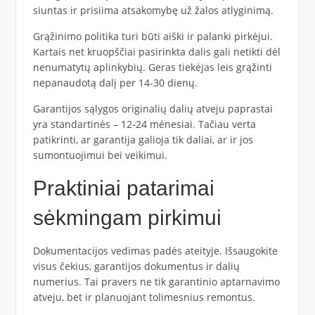
siuntas ir prisiima atsakomybę už žalos atlyginimą.
Grąžinimo politika turi būti aiški ir palanki pirkėjui.
Kartais net kruopščiai pasirinkta dalis gali netikti dėl
nenumatytų aplinkybių. Geras tiekėjas leis grąžinti
nepanaudotą dalį per 14-30 dienų.
Garantijos sąlygos originalių dalių atveju paprastai
yra standartinės – 12-24 mėnesiai. Tačiau verta
patikrinti, ar garantija galioja tik daliai, ar ir jos
sumontuojimui bei veikimui.
Praktiniai patarimai
sėkmingam pirkimui
Dokumentacijos vedimas padės ateityje. Išsaugokite
visus čekius, garantijos dokumentus ir dalių
numerius. Tai pravers ne tik garantinio aptarnavimo
atveju, bet ir planuojant tolimesnius remontus.