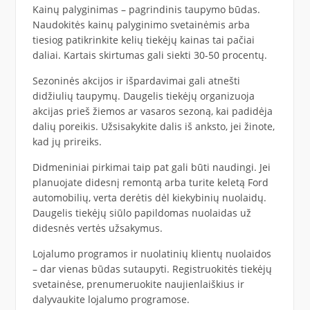
Kainų palyginimas – pagrindinis taupymo būdas.
Naudokitės kainų palyginimo svetainėmis arba
tiesiog patikrinkite kelių tiekėjų kainas tai pačiai
daliai. Kartais skirtumas gali siekti 30-50 procentų.
Sezoninės akcijos ir išpardavimai gali atnešti
didžiulių taupymų. Daugelis tiekėjų organizuoja
akcijas prieš žiemos ar vasaros sezoną, kai padidėja
dalių poreikis. Užsisakykite dalis iš anksto, jei žinote,
kad jų prireiks.
Didmeniniai pirkimai taip pat gali būti naudingi. Jei
planuojate didesnį remontą arba turite keletą Ford
automobilių, verta derėtis dėl kiekybinių nuolaidų.
Daugelis tiekėjų siūlo papildomas nuolaidas už
didesnės vertės užsakymus.
Lojalumo programos ir nuolatinių klientų nuolaidos
– dar vienas būdas sutaupyti. Registruokitės tiekėjų
svetainėse, prenumeruokite naujienlaiškius ir
dalyvaukite lojalumo programose.