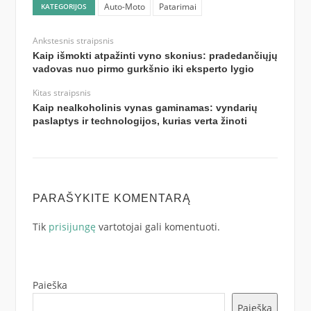
Auto-Moto
Patarimai
KATEGORIJOS
Ankstesnis straipsnis
Kaip išmokti atpažinti vyno skonius: pradedančiųjų
vadovas nuo pirmo gurkšnio iki eksperto lygio
Kitas straipsnis
Kaip nealkoholinis vynas gaminamas: vyndarių
paslaptys ir technologijos, kurias verta žinoti
PARAŠYKITE KOMENTARĄ
Tik
prisijungę
vartotojai gali komentuoti.
Paieška
Paieška