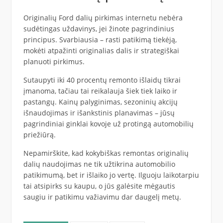
Originalių Ford dalių pirkimas internetu nebėra
sudėtingas uždavinys, jei žinote pagrindinius
principus. Svarbiausia – rasti patikimą tiekėją,
mokėti atpažinti originalias dalis ir strategiškai
planuoti pirkimus.
Sutaupyti iki 40 procentų remonto išlaidų tikrai
įmanoma, tačiau tai reikalauja šiek tiek laiko ir
pastangų. Kainų palyginimas, sezoninių akcijų
išnaudojimas ir išankstinis planavimas – jūsų
pagrindiniai ginklai kovoje už protingą automobilių
priežiūrą.
Nepamirškite, kad kokybiškas remontas originalių
dalių naudojimas ne tik užtikrina automobilio
patikimumą, bet ir išlaiko jo vertę. Ilguoju laikotarpiu
tai atsipirks su kaupu, o jūs galėsite mėgautis
saugiu ir patikimu važiavimu dar daugelį metų.