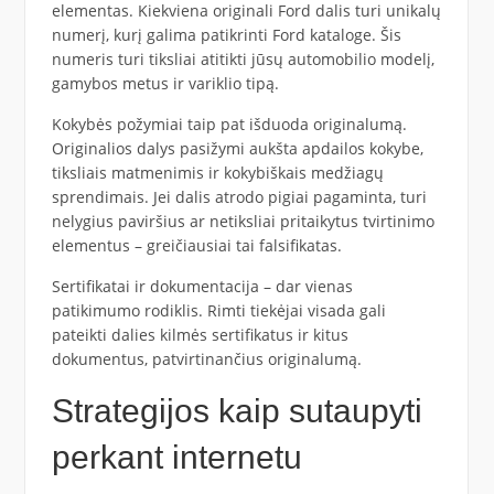
elementas. Kiekviena originali Ford dalis turi unikalų
numerį, kurį galima patikrinti Ford kataloge. Šis
numeris turi tiksliai atitikti jūsų automobilio modelį,
gamybos metus ir variklio tipą.
Kokybės požymiai taip pat išduoda originalumą.
Originalios dalys pasižymi aukšta apdailos kokybe,
tiksliais matmenimis ir kokybiškais medžiagų
sprendimais. Jei dalis atrodo pigiai pagaminta, turi
nelygius paviršius ar netiksliai pritaikytus tvirtinimo
elementus – greičiausiai tai falsifikatas.
Sertifikatai ir dokumentacija – dar vienas
patikimumo rodiklis. Rimti tiekėjai visada gali
pateikti dalies kilmės sertifikatus ir kitus
dokumentus, patvirtinančius originalumą.
Strategijos kaip sutaupyti
perkant internetu