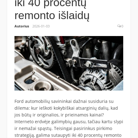
iki 40 procentų
remonto išlaidų
Autorius
2026-01-03
0
Ford automobilių savininkai dažnai susiduria su
dilema: kur ieškoti kokybiškai atsarginių dalių, kad
jos būtų ir originalios, ir prieinamos kainai?
Interneto erdvėje galimybių gausu, tačiau kartu slypi
ir nemažai spąstų. Teisingai pasirinkus pirkimo
strategiją, galima sutaupyti iki 40 procentų remonto