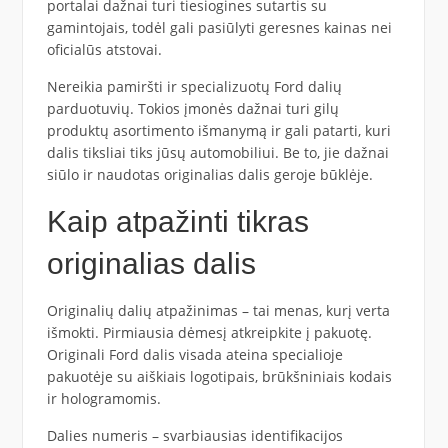
portalai dažnai turi tiesiogines sutartis su
gamintojais, todėl gali pasiūlyti geresnes kainas nei
oficialūs atstovai.
Nereikia pamiršti ir specializuotų Ford dalių
parduotuvių. Tokios įmonės dažnai turi gilų
produktų asortimento išmanymą ir gali patarti, kuri
dalis tiksliai tiks jūsų automobiliui. Be to, jie dažnai
siūlo ir naudotas originalias dalis geroje būklėje.
Kaip atpažinti tikras
originalias dalis
Originalių dalių atpažinimas – tai menas, kurį verta
išmokti. Pirmiausia dėmesį atkreipkite į pakuotę.
Originali Ford dalis visada ateina specialioje
pakuotėje su aiškiais logotipais, brūkšniniais kodais
ir hologramomis.
Dalies numeris – svarbiausias identifikacijos