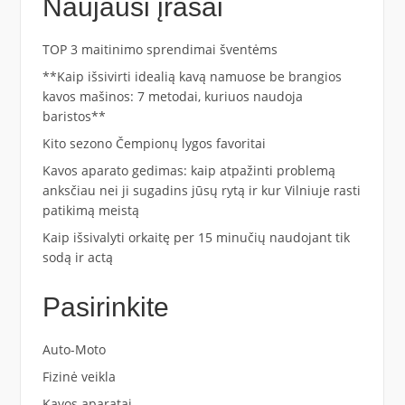
Naujausi įrašai
TOP 3 maitinimo sprendimai šventėms
**Kaip išsivirti idealią kavą namuose be brangios
kavos mašinos: 7 metodai, kuriuos naudoja
baristos**
Kito sezono Čempionų lygos favoritai
Kavos aparato gedimas: kaip atpažinti problemą
anksčiau nei ji sugadins jūsų rytą ir kur Vilniuje rasti
patikimą meistą
Kaip išsivalyti orkaitę per 15 minučių naudojant tik
sodą ir actą
Pasirinkite
Auto-Moto
Fizinė veikla
Kavos aparatai