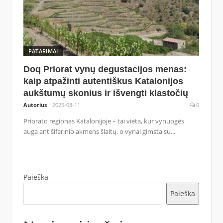
PATARIMAI
Doq Priorat vynų degustacijos menas:
kaip atpažinti autentiškus Katalonijos
aukštumų skonius ir išvengti klastočių
Autorius
2025-08-11
0
Priorato regionas Katalonijoje – tai vieta, kur vynuogės
auga ant šiferinio akmens šlaitų, o vynai gimsta su...
Paieška
Paieška