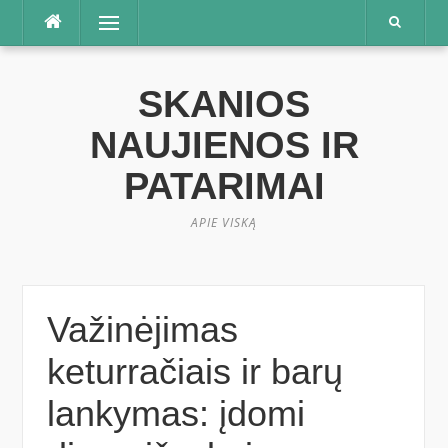
Praleisti
Meniu
SKANIOS
NAUJIENOS IR
PATARIMAI
APIE VISKĄ
Važinėjimas
keturračiais ir barų
lankymas: įdomi