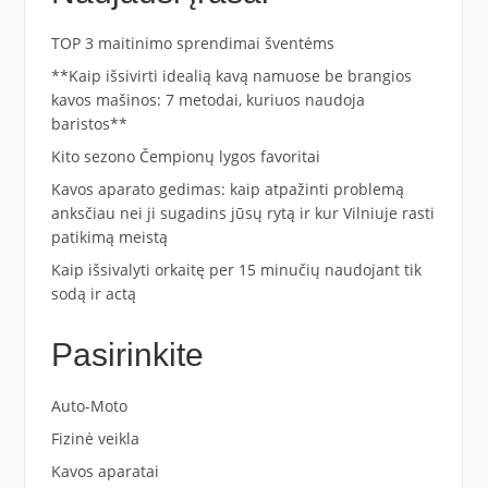
TOP 3 maitinimo sprendimai šventėms
**Kaip išsivirti idealią kavą namuose be brangios
kavos mašinos: 7 metodai, kuriuos naudoja
baristos**
Kito sezono Čempionų lygos favoritai
Kavos aparato gedimas: kaip atpažinti problemą
anksčiau nei ji sugadins jūsų rytą ir kur Vilniuje rasti
patikimą meistą
Kaip išsivalyti orkaitę per 15 minučių naudojant tik
sodą ir actą
Pasirinkite
Auto-Moto
Fizinė veikla
Kavos aparatai