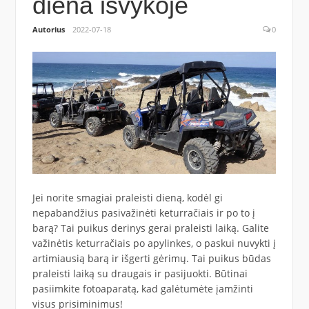
diena išvykoje
Autorius
2022-07-18
0
Jei norite smagiai praleisti dieną, kodėl gi
nepabandžius pasivažinėti keturračiais ir po to į
barą? Tai puikus derinys gerai praleisti laiką. Galite
važinėtis keturračiais po apylinkes, o paskui nuvykti į
artimiausią barą ir išgerti gėrimų. Tai puikus būdas
praleisti laiką su draugais ir pasijuokti. Būtinai
pasiimkite fotoaparatą, kad galėtumėte įamžinti
visus prisiminimus!