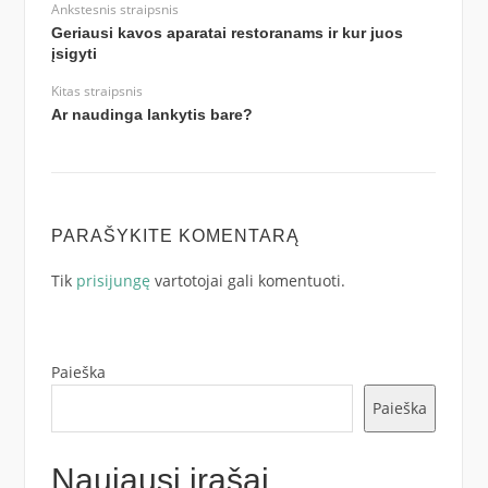
Ankstesnis straipsnis
Geriausi kavos aparatai restoranams ir kur juos
įsigyti
Kitas straipsnis
Ar naudinga lankytis bare?
PARAŠYKITE KOMENTARĄ
Tik
prisijungę
vartotojai gali komentuoti.
Paieška
Paieška
Naujausi įrašai