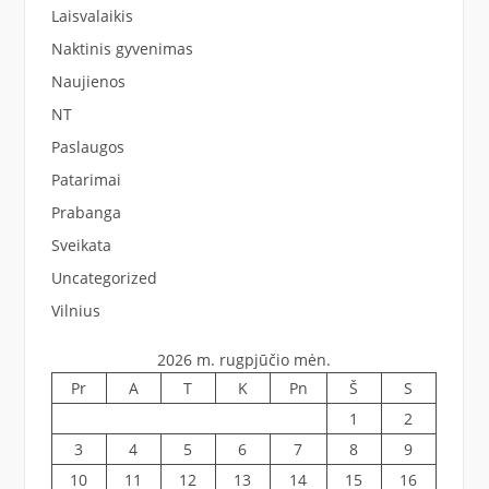
Laisvalaikis
Naktinis gyvenimas
Naujienos
NT
Paslaugos
Patarimai
Prabanga
Sveikata
Uncategorized
Vilnius
2026 m. rugpjūčio mėn.
Pr
A
T
K
Pn
Š
S
1
2
3
4
5
6
7
8
9
10
11
12
13
14
15
16