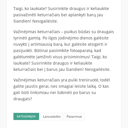
Taigi, ko laukiate? Susirinkite draugus ir keliaukite
pasivažinėti keturračiais bei aplankyti barų jau
šiandien! Nesigailėsite.
Važinėjimas keturračiais – puikus būdas su draugais
tyrinėti gamtą. Po ilgos jodinėjimo dienos galėsite
nuvykti į artimiausią barą, kur galėsite atsigerti ir
pasijuokti. Būtinai pasiimkite fotoaparatą, kad
galėtumėte įamžinti visus prisiminimus! Taigi, ko
laukiate? Susirinkite draugus ir keliaukite
keturračiais bei į barus jau šiandien! Nesigailėsite.
Važinėjimas keturračiais yra puiki treniruotė, todėl
galite jaustis gerai, nes smagiai leisite laiką. O kas
gali būti linksmiau nei šokinėti po barus su
draugais?
Laisvalaikis
Patarimai
KATEGORIJOS