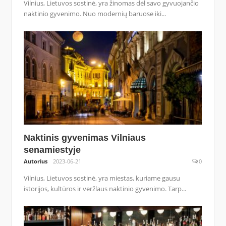
Vilnius, Lietuvos sostinė, yra žinomas dėl savo gyvuojančio
naktinio gyvenimo. Nuo modernių baruose iki...
Naktinis gyvenimas Vilniaus
senamiestyje
Autorius
2023-06-21
0
Vilnius, Lietuvos sostinė, yra miestas, kuriame gausu
istorijos, kultūros ir veržlaus naktinio gyvenimo. Tarp...