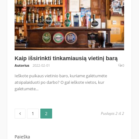
Kaip išsirinkti tinkamiausią vietinį barą
Autorius
2022-02-01
0
Ieškote puikaus vietinio baro, kuriame galėtumėte
atsipalaiduoti po darbo? O gal ieškote vietos, kur
galėtumėte...
Puslapis
Puslapis
Įrašų
1
2
Puslapis 2 iš 2
puslapiavimas
Paieška