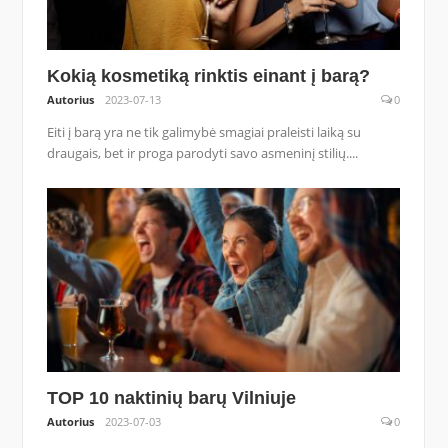
Kokią kosmetiką rinktis einant į barą?
Autorius
2023-07-13
0
Eiti į barą yra ne tik galimybė smagiai praleisti laiką su
draugais, bet ir proga parodyti savo asmeninį stilių....
TOP 10 naktinių barų Vilniuje
Autorius
2023-07-03
0