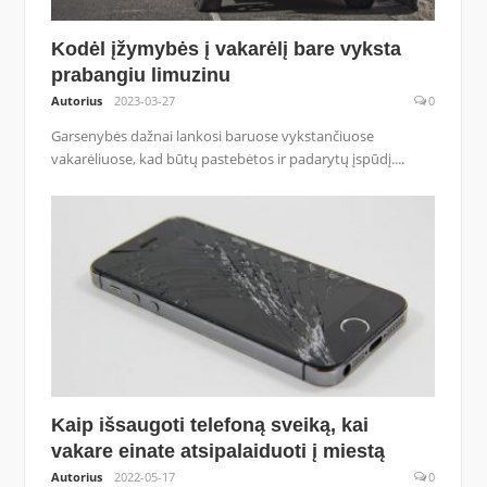
Kodėl įžymybės į vakarėlį bare vyksta
prabangiu limuzinu
Autorius
2023-03-27
0
Garsenybės dažnai lankosi baruose vykstančiuose
vakarėliuose, kad būtų pastebėtos ir padarytų įspūdį....
Kaip išsaugoti telefoną sveiką, kai
vakare einate atsipalaiduoti į miestą
Autorius
2022-05-17
0