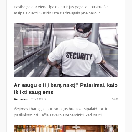
Pasibaigė dar viena ilga diena ir jūs pagaliau pasiruošę
atsipalaiduoti. Susitinkate su draugais prie baro ir...
Ar saugu eiti į barą naktį? Patarimai, kaip
išlikti saugiems
Autorius
2022-03-02
0
Išėjimas į barą gali būti smagus būdas atsipalaiduoti ir
pasilinksminti. Tačiau svarbu nepamiršti, kad naktį...