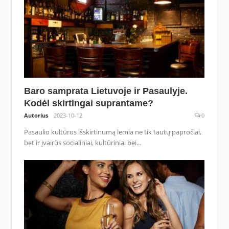
Baro samprata Lietuvoje ir Pasaulyje.
Kodėl skirtingai suprantame?
Autorius
2023-10-12
0
Pasaulio kultūros išskirtinumą lemia ne tik tautų papročiai,
bet ir įvairūs socialiniai, kultūriniai bei...