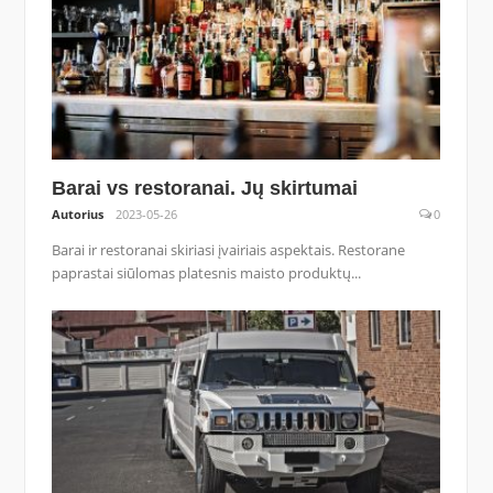
Barai vs restoranai. Jų skirtumai
Autorius
2023-05-26
0
Barai ir restoranai skiriasi įvairiais aspektais. Restorane
paprastai siūlomas platesnis maisto produktų...