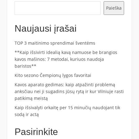
Paieška
Naujausi įrašai
TOP 3 maitinimo sprendimai šventėms
**Kaip išsivirti idealią kavą namuose be brangios
kavos mašinos: 7 metodai, kuriuos naudoja
baristos**
Kito sezono Čempionų lygos favoritai
Kavos aparato gedimas: kaip atpažinti problemą
anksčiau nei ji sugadins jūsų rytą ir kur Vilniuje rasti
patikimą meistą
Kaip išsivalyti orkaitę per 15 minučių naudojant tik
sodą ir actą
Pasirinkite