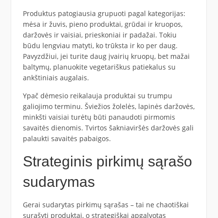
Produktus patogiausia grupuoti pagal kategorijas:
mėsa ir žuvis, pieno produktai, grūdai ir kruopos,
daržovės ir vaisiai, prieskoniai ir padažai. Tokiu
būdu lengviau matyti, ko trūksta ir ko per daug.
Pavyzdžiui, jei turite daug įvairių kruopų, bet mažai
baltymų, planuokite vegetariškus patiekalus su
ankštiniais augalais.
Ypač dėmesio reikalauja produktai su trumpu
galiojimo terminu. Šviežios žolelės, lapinės daržovės,
minkšti vaisiai turėtų būti panaudoti pirmomis
savaitės dienomis. Tvirtos šakniaviršės daržovės gali
palaukti savaitės pabaigos.
Strateginis pirkimų sąrašo
sudarymas
Gerai sudarytas pirkimų sąrašas – tai ne chaotiškai
surašyti produktai, o strategiškai apgalvotas