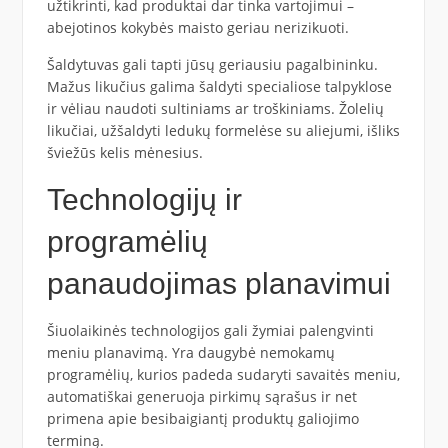
užtikrinti, kad produktai dar tinka vartojimui –
abejotinos kokybės maisto geriau nerizikuoti.
Šaldytuvas gali tapti jūsų geriausiu pagalbininku.
Mažus likučius galima šaldyti specialiose talpyklose
ir vėliau naudoti sultiniams ar troškiniams. Žolelių
likučiai, užšaldyti ledukų formelėse su aliejumi, išliks
šviežūs kelis mėnesius.
Technologijų ir
programėlių
panaudojimas planavimui
Šiuolaikinės technologijos gali žymiai palengvinti
meniu planavimą. Yra daugybė nemokamų
programėlių, kurios padeda sudaryti savaitės meniu,
automatiškai generuoja pirkimų sąrašus ir net
primena apie besibaigiantį produktų galiojimo
terminą.