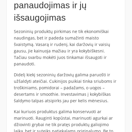
panaudojimas ir jų
išsaugojimas
Sezoninių produktų pirkimas ne tik ekonomiškai
naudingas, bet ir padeda sumažinti maisto
švaistymą. Vasarą ir rudenį, kai daržovių ir vaisių
gausu, jie kainuoja mažiau ir yra kokybiškesni.
Tačiau svarbu mokėti juos tinkamai išsaugoti ir
panaudoti.
Didelį kiekį sezoninių daržovių galima paruošti ir
užšaldyti ateičiai. Cukinijos puikiai tinka sriuboms ir
troškiniams, pomidorai – padažams, o uogos –
desertams ir smoothie. Investavimas į kokybiškas
šaldymo talpas atsipirks jau per kelis mėnesius.
Kai kuriuos produktus galima konservuoti ar
marinuoti. Rauginti kopūstai, marinuoti agurkai ar
džiovinti grybai ne tik pratęs produktų galiojimo
laiką, bet ir suteiks patiekalams originalumo. Be to,