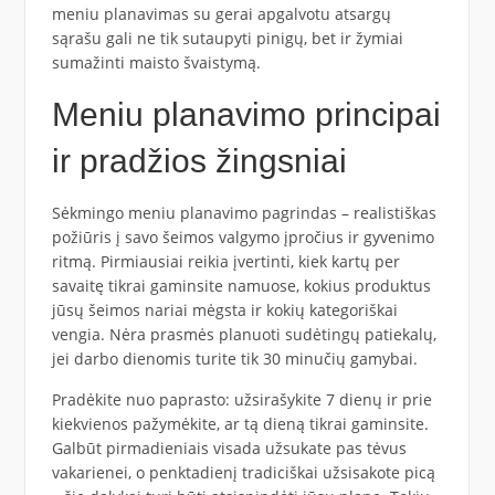
meniu planavimas su gerai apgalvotu atsargų
sąrašu gali ne tik sutaupyti pinigų, bet ir žymiai
sumažinti maisto švaistymą.
Meniu planavimo principai
ir pradžios žingsniai
Sėkmingo meniu planavimo pagrindas – realistiškas
požiūris į savo šeimos valgymo įpročius ir gyvenimo
ritmą. Pirmiausiai reikia įvertinti, kiek kartų per
savaitę tikrai gaminsite namuose, kokius produktus
jūsų šeimos nariai mėgsta ir kokių kategoriškai
vengia. Nėra prasmės planuoti sudėtingų patiekalų,
jei darbo dienomis turite tik 30 minučių gamybai.
Pradėkite nuo paprasto: užsirašykite 7 dienų ir prie
kiekvienos pažymėkite, ar tą dieną tikrai gaminsite.
Galbūt pirmadieniais visada užsukate pas tėvus
vakarienei, o penktadienį tradiciškai užsisakote picą