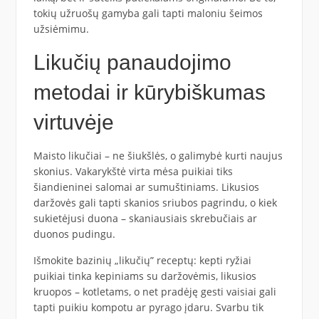
tokių užruošų gamyba gali tapti maloniu šeimos
užsiėmimu.
Likučių panaudojimo
metodai ir kūrybiškumas
virtuvėje
Maisto likučiai – ne šiukšlės, o galimybė kurti naujus
skonius. Vakarykštė virta mėsa puikiai tiks
šiandieninei salomai ar sumuštiniams. Likusios
daržovės gali tapti skanios sriubos pagrindu, o kiek
sukietėjusi duona – skaniausiais skrebučiais ar
duonos pudingu.
Išmokite bazinių „likučių” receptų: kepti ryžiai
puikiai tinka kepiniams su daržovėmis, likusios
kruopos – kotletams, o net pradėję gesti vaisiai gali
tapti puikiu kompotu ar pyrago įdaru. Svarbu tik