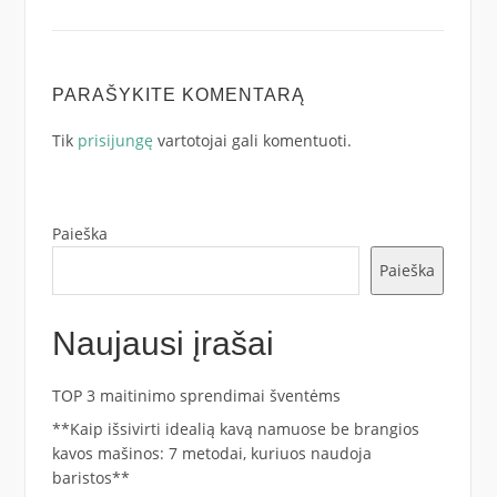
PARAŠYKITE KOMENTARĄ
Tik
prisijungę
vartotojai gali komentuoti.
Paieška
Paieška
Naujausi įrašai
TOP 3 maitinimo sprendimai šventėms
**Kaip išsivirti idealią kavą namuose be brangios
kavos mašinos: 7 metodai, kuriuos naudoja
baristos**