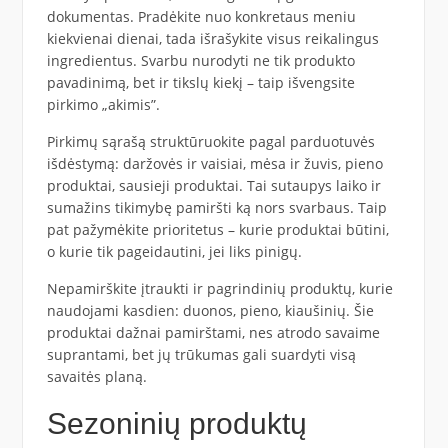
dokumentas. Pradėkite nuo konkretaus meniu
kiekvienai dienai, tada išrašykite visus reikalingus
ingredientus. Svarbu nurodyti ne tik produkto
pavadinimą, bet ir tikslų kiekį – taip išvengsite
pirkimo „akimis”.
Pirkimų sąrašą struktūruokite pagal parduotuvės
išdėstymą: daržovės ir vaisiai, mėsa ir žuvis, pieno
produktai, sausieji produktai. Tai sutaupys laiko ir
sumažins tikimybę pamiršti ką nors svarbaus. Taip
pat pažymėkite prioritetus – kurie produktai būtini,
o kurie tik pageidautini, jei liks pinigų.
Nepamirškite įtraukti ir pagrindinių produktų, kurie
naudojami kasdien: duonos, pieno, kiaušinių. Šie
produktai dažnai pamirštami, nes atrodo savaime
suprantami, bet jų trūkumas gali suardyti visą
savaitės planą.
Sezoninių produktų