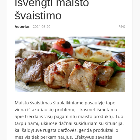
išvengti maisto
švaistimo
Autorius
2024-08-20
0
Maisto švaistimas šiuolaikiniame pasaulyje tapo
viena iš akutiausių problemų – kasmet išmetama
apie trečdalis visų pagamintų maisto produktų. Tuo
tarpu namų ūkiuose dažnai susiduriam su situacija,
kai šaldytuve rūgsta daržovės, genda produktai, o
mes vis tiek perkam naujus. Efektyvus savaitės