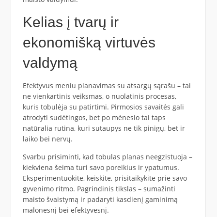
Kelias į tvarų ir
ekonomišką virtuvės
valdymą
Efektyvus meniu planavimas su atsargų sąrašu – tai
ne vienkartinis veiksmas, o nuolatinis procesas,
kuris tobulėja su patirtimi. Pirmosios savaitės gali
atrodyti sudėtingos, bet po mėnesio tai taps
natūralia rutina, kuri sutaupys ne tik pinigų, bet ir
laiko bei nervų.
Svarbu prisiminti, kad tobulas planas neegzistuoja –
kiekviena šeima turi savo poreikius ir ypatumus.
Eksperimentuokite, keiskite, prisitaikykite prie savo
gyvenimo ritmo. Pagrindinis tikslas – sumažinti
maisto švaistymą ir padaryti kasdienį gaminimą
malonesnį bei efektyvesnį.