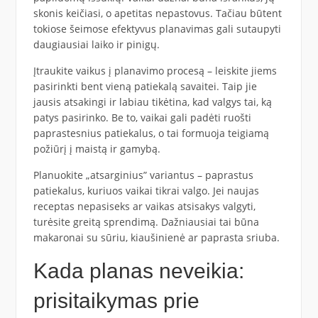
skonis keičiasi, o apetitas nepastovus. Tačiau būtent
tokiose šeimose efektyvus planavimas gali sutaupyti
daugiausiai laiko ir pinigų.
Įtraukite vaikus į planavimo procesą – leiskite jiems
pasirinkti bent vieną patiekalą savaitei. Taip jie
jausis atsakingi ir labiau tikėtina, kad valgys tai, ką
patys pasirinko. Be to, vaikai gali padėti ruošti
paprastesnius patiekalus, o tai formuoja teigiamą
požiūrį į maistą ir gamybą.
Planuokite „atsarginius” variantus – paprastus
patiekalus, kuriuos vaikai tikrai valgo. Jei naujas
receptas nepasiseks ar vaikas atsisakys valgyti,
turėsite greitą sprendimą. Dažniausiai tai būna
makaronai su sūriu, kiaušinienė ar paprasta sriuba.
Kada planas neveikia:
prisitaikymas prie