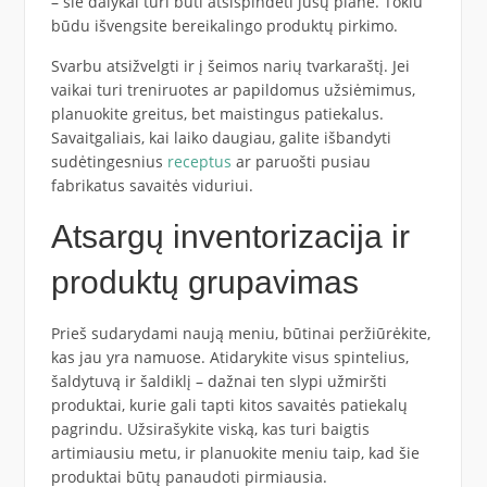
– šie dalykai turi būti atsispindėti jūsų plane. Tokiu
būdu išvengsite bereikalingo produktų pirkimo.
Svarbu atsižvelgti ir į šeimos narių tvarkaraštį. Jei
vaikai turi treniruotes ar papildomus užsiėmimus,
planuokite greitus, bet maistingus patiekalus.
Savaitgaliais, kai laiko daugiau, galite išbandyti
sudėtingesnius
receptus
ar paruošti pusiau
fabrikatus savaitės viduriui.
Atsargų inventorizacija ir
produktų grupavimas
Prieš sudarydami naują meniu, būtinai peržiūrėkite,
kas jau yra namuose. Atidarykite visus spintelius,
šaldytuvą ir šaldiklį – dažnai ten slypi užmiršti
produktai, kurie gali tapti kitos savaitės patiekalų
pagrindu. Užsirašykite viską, kas turi baigtis
artimiausiu metu, ir planuokite meniu taip, kad šie
produktai būtų panaudoti pirmiausia.