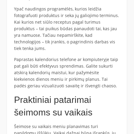
Ypač naudingos programėlės, kurios leidžia
fotografuoti produktus ir seka jų galiojimo terminus.
Kai kurios net siūlo receptus pagal turimus
produktus – tai puikus būdas panaudoti tai, kas jau
yra namuose. Tačiau nepamirškite, kad
technologijos – tik įrankis, o pagrindinis darbas vis
tiek tenka jums.
Paprastas kalendorius telefone ar kompiuteryje taip
pat gali būti efektyvus sprendimas. Galite sukurti
atskirą kalendorių maistui, kur pažymėsite
kiekvienos dienos meniu ir pirkimų planus. Tai
padės geriau vizualizuoti savaitę ir išvengti chaoso.
Praktiniai patarimai
šeimoms su vaikais
Šeimose su vaikais meniu planavimas turi
papildomų iššūkių. Vaikai dažnai būna išrankūs, jų