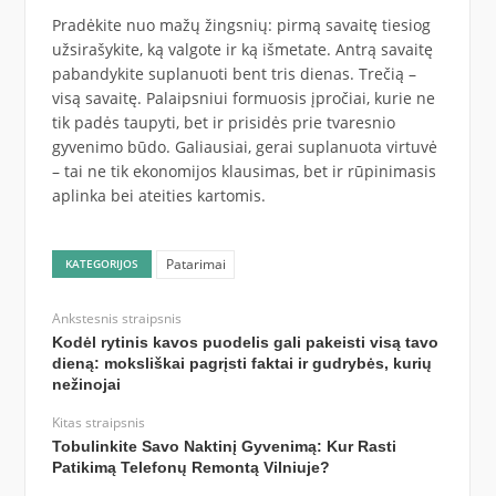
Pradėkite nuo mažų žingsnių: pirmą savaitę tiesiog
užsirašykite, ką valgote ir ką išmetate. Antrą savaitę
pabandykite suplanuoti bent tris dienas. Trečią –
visą savaitę. Palaipsniui formuosis įpročiai, kurie ne
tik padės taupyti, bet ir prisidės prie tvaresnio
gyvenimo būdo. Galiausiai, gerai suplanuota virtuvė
– tai ne tik ekonomijos klausimas, bet ir rūpinimasis
aplinka bei ateities kartomis.
Patarimai
KATEGORIJOS
Ankstesnis straipsnis
Kodėl rytinis kavos puodelis gali pakeisti visą tavo
dieną: moksliškai pagrįsti faktai ir gudrybės, kurių
nežinojai
Kitas straipsnis
Tobulinkite Savo Naktinį Gyvenimą: Kur Rasti
Patikimą Telefonų Remontą Vilniuje?