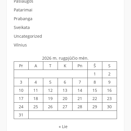
Paslaugos
Patarimai
Prabanga
Sveikata
Uncategorized
Vilnius
2026 m. rugpjūčio mėn.
Pr
A
T
K
Pn
Š
S
1
2
3
4
5
6
7
8
9
10
11
12
13
14
15
16
17
18
19
20
21
22
23
24
25
26
27
28
29
30
31
« Lie