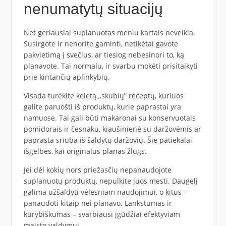
nenumatytų situacijų
Net geriausiai suplanuotas meniu kartais neveikia.
Susirgote ir nenorite gaminti, netikėtai gavote
pakvietimą į svečius, ar tiesiog nebesinori to, ką
planavote. Tai normalu, ir svarbu mokėti prisitaikyti
prie kintančių aplinkybių.
Visada turėkite keletą „skubių” receptų, kuriuos
galite paruošti iš produktų, kurie paprastai yra
namuose. Tai gali būti makaronai su konservuotais
pomidorais ir česnaku, kiaušinienė su daržovėmis ar
paprasta sriuba iš šaldytų daržovių. Šie patiekalai
išgelbės, kai originalus planas žlugs.
Jei dėl kokių nors priežasčių nepanaudojote
suplanuotų produktų, nepulkite juos mesti. Daugelį
galima užšaldyti vėlesniam naudojimui, o kitus –
panaudoti kitaip nei planavo. Lankstumas ir
kūrybiškumas – svarbiausi įgūdžiai efektyviam
maisto valdymui.